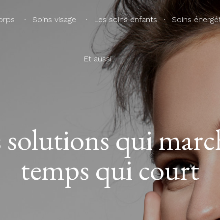
orps
Soins visage
Les soins enfants
Soins énergét
Et aussi...
s solutions qui marc
temps qui court