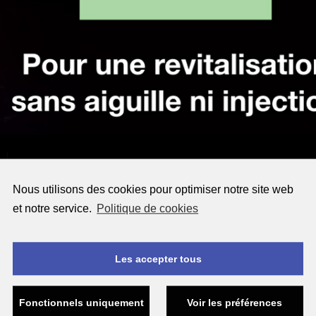
Nous utilisons des cookies pour optimiser notre site web
Action
et notre service.
Politique de cookies
multidimensionnelle
Les accepter tous
À l’aide d’une pièce à main brevetée, le Jetpeel
Fonctionnels uniquement
Voir les préférences
propulse à une vitesse subsonique (>200 m/s), un