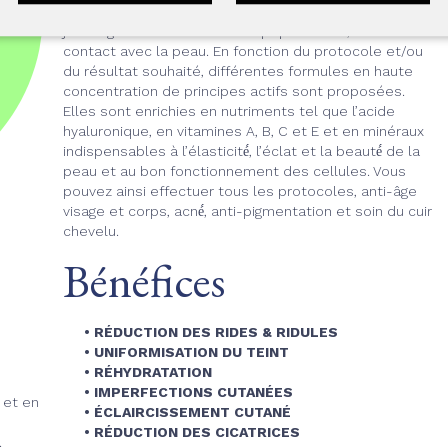
mélange d’air et de solution saline sous la forme d’un
jet de gouttelettes microscopiques et ce, sans aucun
contact avec la peau. En fonction du protocole et/ou
du résultat souhaité, différentes formules en haute
concentration de principes actifs sont proposées.
Elles sont enrichies en nutriments tel que l’acide
hyaluronique, en vitamines A, B, C et E et en minéraux
indispensables à l’élasticité́, l’éclat et la beauté́ de la
peau et au bon fonctionnement des cellules. Vous
pouvez ainsi effectuer tous les protocoles, anti-âge
visage et corps, acné́, anti-pigmentation et soin du cuir
chevelu.
Bénéfices
• RÉDUCTION DES RIDES & RIDULES
• UNIFORMISATION DU TEINT
• RÉHYDRATATION
• IMPERFECTIONS CUTANÉES
 et en
• ÉCLAIRCISSEMENT CUTANÉ
• RÉDUCTION DES CICATRICES
.