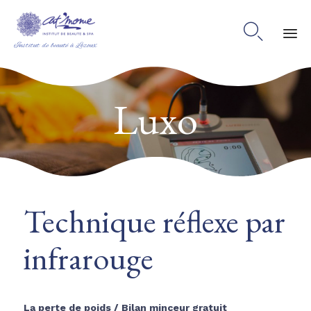

Institut de beauté à Lezoux
Ski
to
Luxo
co
Technique réflexe par
infrarouge
La perte de poids / Bilan minceur gratuit